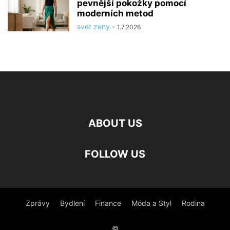
pevnější pokožky pomocí
moderních metod
svet zeny
-
1.7.2026
ABOUT US
FOLLOW US
Zprávy
Bydlení
Finance
Móda a Styl
Rodina
©