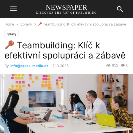
NEWSPAPER
DISCOVER THE ART OF PUBLISHING
Home
Zprávy
Teambuilding: Klíč k efektivní spolupráci a zábavě
Zprávy
Teambuilding: Klíč k
efektivní spolupráci a zábavě
852
0
By
info@press-media.cz
-
7.10.2025