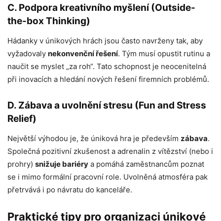
C. Podpora kreativního myšlení (Outside-
the-box Thinking)
Hádanky v únikových hrách jsou často navrženy tak, aby
vyžadovaly
nekonvenční řešení
. Tým musí opustit rutinu a
naučit se myslet „za roh“. Tato schopnost je neocenitelná
při inovacích a hledání nových řešení firemních problémů.
D. Zábava a uvolnění stresu (Fun and Stress
Relief)
Největší výhodou je, že úniková hra je především
zábava
.
Společná pozitivní zkušenost a adrenalin z vítězství (nebo i
prohry)
snižuje bariéry
a pomáhá zaměstnancům poznat
se i mimo formální pracovní role. Uvolněná atmosféra pak
přetrvává i po návratu do kanceláře.
Praktické tipy pro organizaci únikové