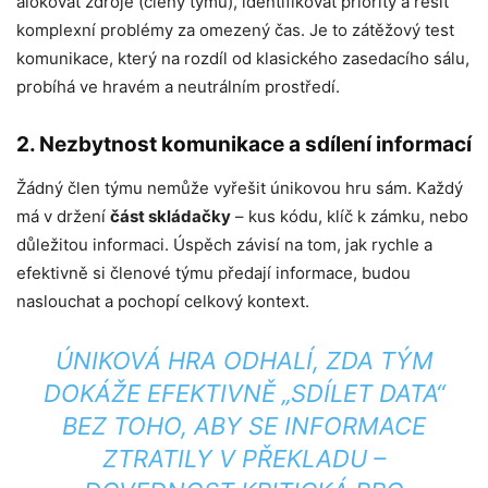
alokovat zdroje (členy týmu), identifikovat priority a řešit
komplexní problémy za omezený čas. Je to zátěžový test
komunikace, který na rozdíl od klasického zasedacího sálu,
probíhá ve hravém a neutrálním prostředí.
2. Nezbytnost komunikace a sdílení informací
Žádný člen týmu nemůže vyřešit únikovou hru sám. Každý
má v držení
část skládačky
– kus kódu, klíč k zámku, nebo
důležitou informaci. Úspěch závisí na tom, jak rychle a
efektivně si členové týmu předají informace, budou
naslouchat a pochopí celkový kontext.
ÚNIKOVÁ HRA ODHALÍ, ZDA TÝM
DOKÁŽE EFEKTIVNĚ „SDÍLET DATA“
BEZ TOHO, ABY SE INFORMACE
ZTRATILY V PŘEKLADU –