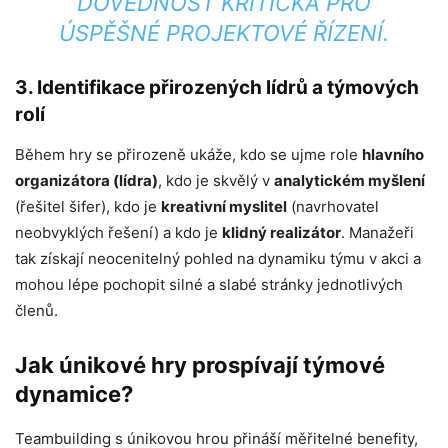
DOVEDNOST KRITICKÁ PRO
ÚSPĚŠNÉ PROJEKTOVÉ ŘÍZENÍ.
3. Identifikace přirozených lídrů a týmových
rolí
Během hry se přirozeně ukáže, kdo se ujme role
hlavního
organizátora (lídra)
, kdo je skvělý v
analytickém myšlení
(řešitel šifer), kdo je
kreativní myslitel
(navrhovatel
neobvyklých řešení) a kdo je
klidný realizátor
. Manažeři
tak získají neocenitelný pohled na dynamiku týmu v akci a
mohou lépe pochopit silné a slabé stránky jednotlivých
členů.
Jak únikové hry prospívají týmové
dynamice?
Teambuilding s únikovou hrou přináší měřitelné benefity,