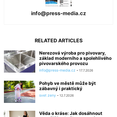
info@press-media.cz
RELATED ARTICLES
Nerezová výroba pro pivovary,
základ moderního a spolehlivého
pivovarského provozu
info@press-media.cz
-
17.7.2026
Pohyb ve městě může být
zábavný i praktický
svet zeny
-
12.7.2026
Věda o kráse: Jak dosáhnout