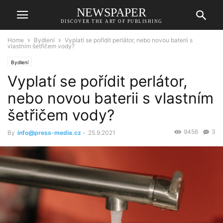
NEWSPAPER
DISCOVER THE ART OF PUBLISHING
Home
Bydlení
Vyplatí se pořídit perlátor, nebo novou baterii s
vlastním šetřičem vody?
Bydlení
Vyplatí se pořídit perlátor,
nebo novou baterii s vlastním
šetřičem vody?
9456
3
By
info@press-media.cz
-
25.9.2021