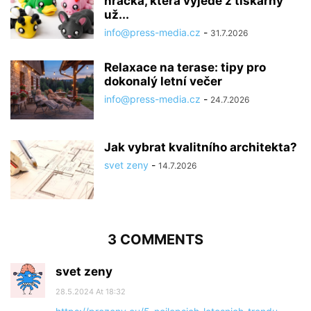
hračka, která vyjede z tiskárny
už...
info@press-media.cz
-
31.7.2026
Relaxace na terase: tipy pro
dokonalý letní večer
info@press-media.cz
-
24.7.2026
Jak vybrat kvalitního architekta?
svet zeny
-
14.7.2026
3 COMMENTS
svet zeny
28.5.2024 At 18:32