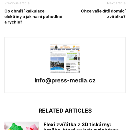
Previous article
Next article
Co obnáší kalkulace
Chce vaše dítě domácí
elektřiny a jak na ni pohodlně
zvířátko?
a rychle?
info@press-media.cz
RELATED ARTICLES
Flexi zvířátka z 3D tiskárny: