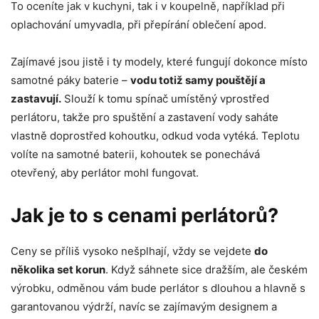
To oceníte jak v kuchyni, tak i v koupelně, například při
oplachování umyvadla, při přepírání oblečení apod.
Zajímavé jsou jistě i ty modely, které fungují dokonce místo
samotné páky baterie –
vodu totiž samy pouštějí a
zastavují.
Slouží k tomu spínač umístěný vprostřed
perlátoru, takže pro spuštění a zastavení vody saháte
vlastně doprostřed kohoutku, odkud voda vytéká. Teplotu
volíte na samotné baterii, kohoutek se ponechává
otevřený, aby perlátor mohl fungovat.
Jak je to s cenami perlátorů?
Ceny se příliš vysoko nešplhají, vždy se vejdete
do
několika set korun
. Když sáhnete sice dražším, ale českém
výrobku, odměnou vám bude perlátor s dlouhou a hlavně s
garantovanou výdrží, navíc se zajímavým designem a