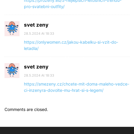
https://prozeny.eu/5-nejlepsich-letosnich-trendu-
pro-svatebni-outfity/
svet zeny
28.5.2024 At 18:33
https://onlywomen.cz/jakou-kabelku-si-vzit-do-
letadla/
svet zeny
28.5.2024 At 18:33
https://smezeny.cz/chcete-mit-doma-maleho-vedce-
ci-inzenyra-dovolte-mu-hrat-si-s-legem/
Comments are closed.