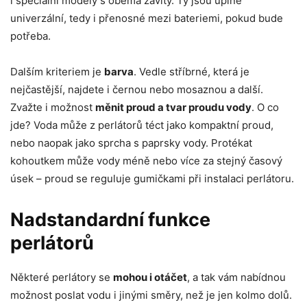
i speciální modely s oběma závity. Ty jsou úplně
univerzální, tedy i přenosné mezi bateriemi, pokud bude
potřeba.
Dalším kriteriem je
barva
. Vedle stříbrné, která je
nejčastější, najdete i černou nebo mosaznou a další.
Zvažte i možnost
měnit proud a tvar proudu vody
. O co
jde? Voda může z perlátorů téct jako kompaktní proud,
nebo naopak jako sprcha s paprsky vody. Protékat
kohoutkem může vody méně nebo více za stejný časový
úsek – proud se reguluje gumičkami při instalaci perlátoru.
Nadstandardní funkce
perlátorů
Některé perlátory se
mohou i otáčet
, a tak vám nabídnou
možnost poslat vodu i jinými směry, než je jen kolmo dolů.