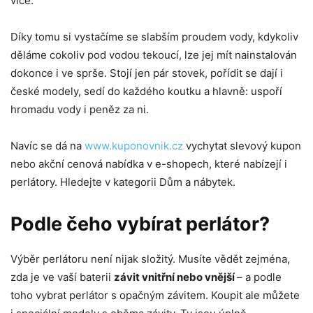
více.
Díky tomu si vystačíme se slabším proudem vody, kdykoliv
děláme cokoliv pod vodou tekoucí, lze jej mít nainstalován
dokonce i ve sprše. Stojí jen pár stovek, pořídit se dají i
české modely, sedí do každého koutku a hlavně: uspoří
hromadu vody i peněz za ni.
Navíc se dá na
www.kuponovnik.cz
vychytat slevový kupon
nebo akční cenová nabídka v e-shopech, které nabízejí i
perlátory. Hledejte v kategorii Dům a nábytek.
Podle čeho vybírat perlátor?
Výběr perlátoru není nijak složitý. Musíte vědět zejména,
zda je ve vaší baterii
závit vnitřní nebo vnější
– a podle
toho vybrat perlátor s opačným závitem. Koupit ale můžete