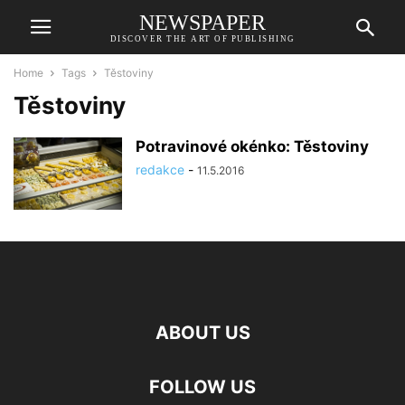
NEWSPAPER
DISCOVER THE ART OF PUBLISHING
Home
Tags
Těstoviny
Těstoviny
Potravinové okénko: Těstoviny
redakce
-
11.5.2016
ABOUT US
FOLLOW US