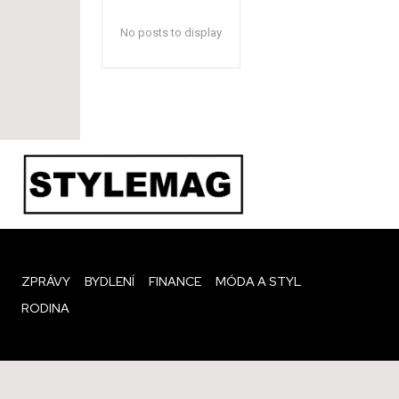
No posts to display
ZPRÁVY
BYDLENÍ
FINANCE
MÓDA A STYL
RODINA