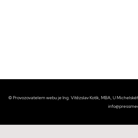
© Provozovatelem webu je Ing. Vítězslav Kotík, MBA, U Michelskéh
info@pressmed