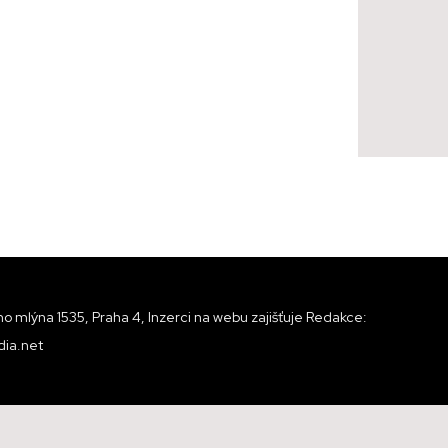
o mlýna 1535, Praha 4, Inzerci na webu zajišťuje Redakce:
ia.net