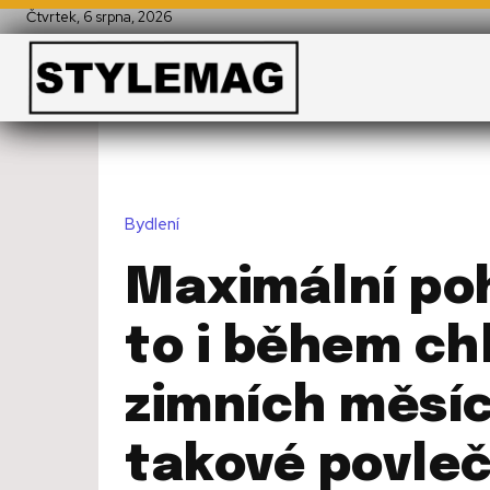
Čtvrtek, 6 srpna, 2026
Bydlení
Maximální poh
to i během c
zimních měsíc
takové povleč