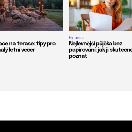
Finance
ace na terase: tipy pro
Nejlevnější půjčka bez
alý letní večer
papírování: jak ji skutečn
poznat