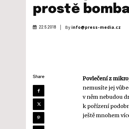
prostě bomba
By
info@press-media.cz
22.5.2018
Share
Povlečení z mikro
nemusíte jej vůbec
v něm nebudou drž
k pořízení podobn
ještě mnohem více