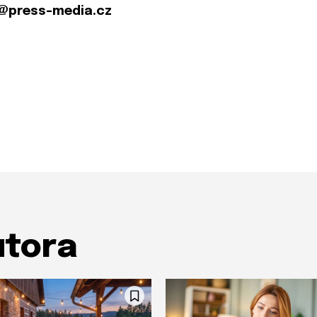
@press-media.cz
utora