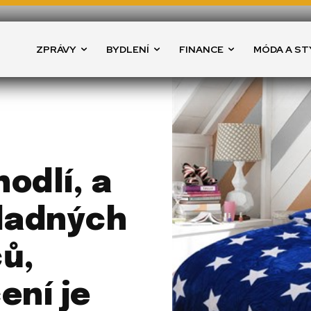
ZPRÁVY
BYDLENÍ
FINANCE
MÓDA A ST
odlí, a
hladných
ů,
ení je