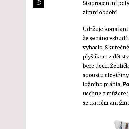
Stoprocentní polye
zimní období
Udržuje konstantn
že se ráno vzbudí
vyhaslo. Skutečně
plyšákem z dětstv
bere dech. Žehlič
spoustu elektřiny
ložního prádla.
Po
uschne a můžete j
se na něm ani žmo