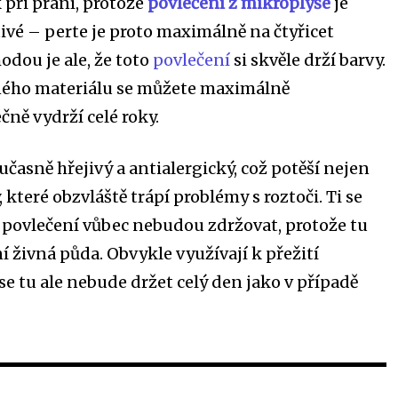
 při praní, protože
povlečení z mikroplyše
je
vé – perte je proto maximálně na čtyřicet
odou je ale, že toto
povlečení
si skvěle drží barvy.
ného materiálu se můžete maximálně
čně vydrží celé roky.
oučasně hřejivý a antialergický, což potěší nejen
 které obzvláště trápí problémy s roztoči. Ti se
povlečení vůbec nebudou zdržovat, protože tu
í živná půda. Obvykle využívají k přežití
 se tu ale nebude držet celý den jako v případě