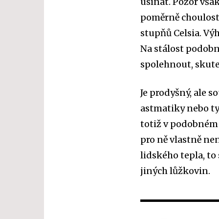
usínat. Pozor však
poměrně choulosti
stupňů Celsia. Výh
Na stálost podob
spolehnout, skute
Je prodyšný, ale s
astmatiky nebo ty,
totiž v podobném 
pro ně vlastně nen
lidského tepla, to
jiných lůžkovin.