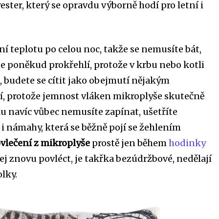
ster, který se opravdu výborně hodí pro letní i
í teplotu po celou noc, takže se nemusíte bát,
te poněkud prokřehlí, protože v krbu nebo kotli
, budete se cítit jako obejmutí nějakým
í, protože jemnost vláken mikroplyše skutečně
ku navíc vůbec nemusíte zapínat, ušetříte
 i námahy, která se běžně pojí se žehlením
vlečení z mikroplyše
prostě jen během
hodinky
ej znovu povléct, je takřka bezúdržbové, nedělají
lky.