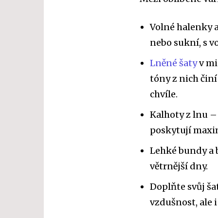
Volné halenky a
nebo sukní, s 
Lněné šaty
v mi
tóny z nich čin
chvíle.
Kalhoty z lnu –
poskytují maxi
Lehké bundy a 
větrnější dny.
Doplňte svůj šat
vzdušnost, ale 