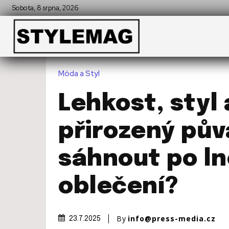
Sobota, 8 srpna, 2026
Móda a Styl
Lehkost, styl 
přirozený pův
sáhnout po l
oblečení?
By
info@press-media.cz
23.7.2025