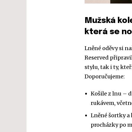
Mužská kol
která se no
Lněné oděvy si na
Reserved připravi
stylu, tak i ty, kt
Doporučujeme:
Košile z lnu – 
rukávem, včetn
Lněné šortky a 
procházky po m