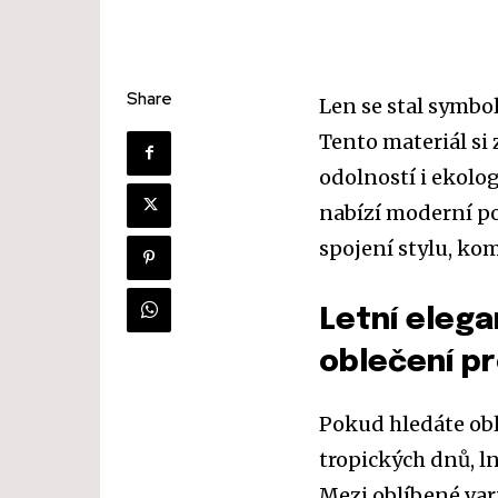
Share
Len se stal symbo
Tento materiál si
odolností i ekol
nabízí moderní po
spojení stylu, kom
Letní elega
oblečení p
Pokud hledáte obl
tropických dnů, l
Mezi oblíbené vari