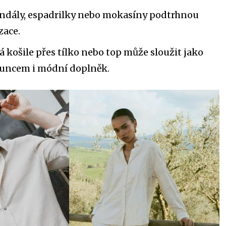
andály, espadrilky nebo mokasíny podtrhnou
zace.
á košile přes tílko nebo top může sloužit jako
luncem i módní doplněk.