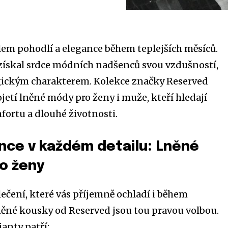
lem pohodlí a elegance během teplejších měsíců.
 získal srdce módních nadšenců svou vzdušností,
ogickým charakterem. Kolekce značky Reserved
jetí lněné módy pro ženy i muže, kteří hledají
fortu a dlouhé životnosti.
nce v každém detailu: Lněné
ro ženy
ečení, které vás příjemně ochladí i během
něné kousky od Reserved jsou tou pravou volbou.
anty patří: