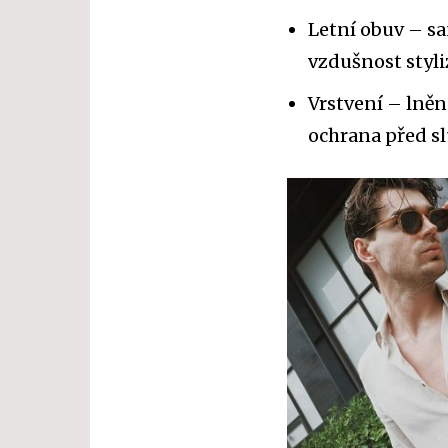
Letní obuv – s
vzdušnost styli
Vrstvení – lněn
ochrana před s