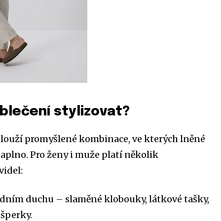
blečení stylizovat?
aslouží promyšlené kombinace, ve kterých lněné
plno. Pro ženy i muže platí několik
videl:
odním duchu – slaměné klobouky, látkové tašky,
 šperky.