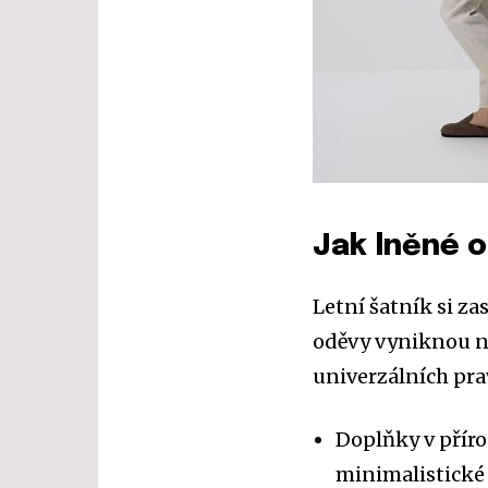
Jak lněné o
Letní šatník si z
oděvy vyniknou na
univerzálních pra
Doplňky v přír
minimalistické