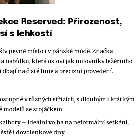
ekce Reserved: Přirozenost,
sí s lehkostí
šly pevné místo i v pánské módě. Značka
la nabídku, která osloví jak milovníky ležérního
eří dbají na čisté linie a precizní provedení.
dostupné v různých střizích, s dlouhým i krátkým
ě modelů se stojáčkem.
kalhoty – ideální volba na neformální setkání,
ěstě i dovolenkové dny.