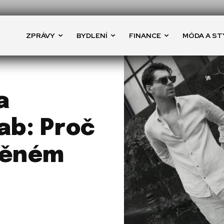
ZPRÁVY
BYDLENÍ
FINANCE
MÓDA A ST
a
ab: Proč
něném