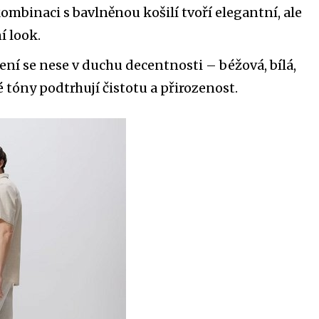
kombinaci s bavlněnou košilí tvoří elegantní, ale
í look.
ní se nese v duchu decentnosti – béžová, bílá,
é tóny podtrhují čistotu a přirozenost.