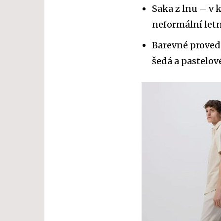
Saka z lnu – v 
neformální letn
Barevné provede
šedá a pastelov