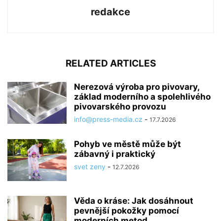
redakce
RELATED ARTICLES
Nerezová výroba pro pivovary,
základ moderního a spolehlivého
pivovarského provozu
info@press-media.cz
-
17.7.2026
Pohyb ve městě může být
zábavný i praktický
svet zeny
-
12.7.2026
Věda o kráse: Jak dosáhnout
pevnější pokožky pomocí
moderních metod