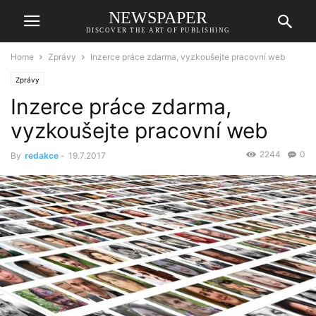
NEWSPAPER
DISCOVER THE ART OF PUBLISHING
Home
Zprávy
Inzerce práce zdarma, vyzkoušejte pracovní web
Zprávy
Inzerce práce zdarma,
vyzkoušejte pracovní web
2244
0
By
redakce
-
19.7.2017