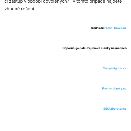
či zástup v období dovolených? I v tomto případě najdete
vhodné řešení.
Redakce
Press-News.cz
Doporučuje další zajímavé články na mediích
Copywrighter.cz
Promo-clanky.cz
SEOlaborator.cz