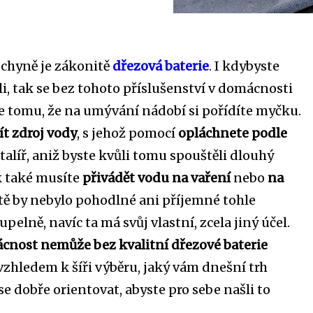
uchyně je zákonitě
dřezová baterie
. I kdybyste
li, tak se bez tohoto příslušenství v domácnosti
e tomu, že na umývání nádobí si pořídíte myčku.
t zdroj vody
, s jehož pomocí
opláchnete podle
alíř, aniž byste kvůli tomu spouštěli dlouhý
k také musíte
přivádět vodu na vaření
nebo
na
itě by nebylo pohodlné ani příjemné tohle
upelně, navíc ta má svůj vlastní, zcela jiný účel.
nost nemůže bez kvalitní dřezové baterie
vzhledem k šíři výběru, jaký vám dnešní trh
 se dobře orientovat, abyste pro sebe našli to