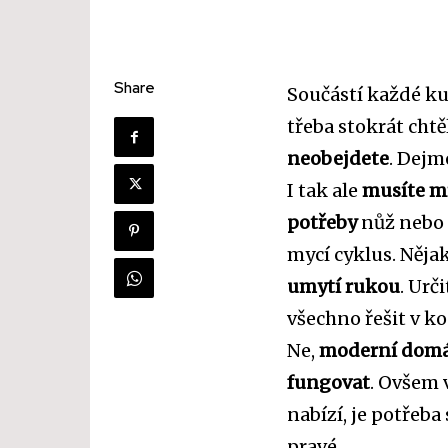
Share
Součástí každé k
třeba stokrát chtě
neobejdete
. Dejm
I tak ale
musíte mí
potřeby
nůž nebo t
mycí cyklus. Něja
umytí rukou
. Urč
všechno řešit v ko
Ne,
moderní domác
fungovat
. Ovšem 
nabízí, je potřeba
pravé.