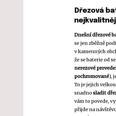
Dřezová bat
nejkvalitněj
Dnešní dřezové ba
se jen zběžně pod
v kamenných obcho
že se baterie od s
nerezové provede
pochromované
),
To je jejich velko
snadno
sladit dř
vám to povede, vy
přijde na návštěvu