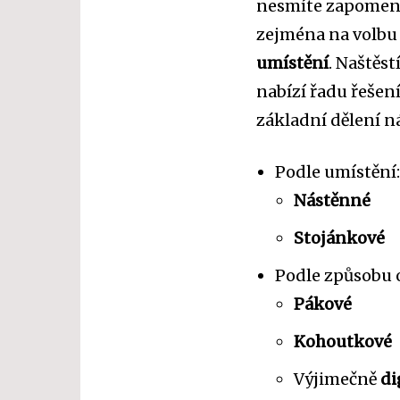
nesmíte zapomenou
zejména na volb
umístění
. Naštěs
nabízí řadu řešen
základní dělení ná
Podle umístění
Nástěnné
Stojánkové
Podle způsobu 
Pákové
Kohoutkové
Výjimečně
di