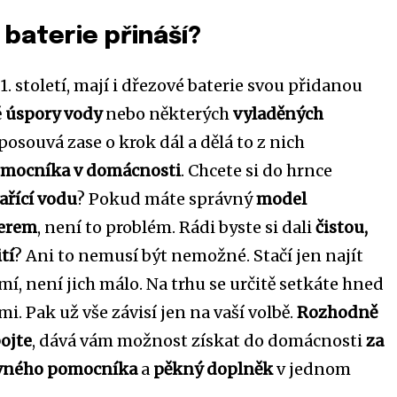
baterie přináší?
21. století, mají i dřezové baterie svou přidanou
ě
úspory vody
nebo některých
vyladěných
e posouvá zase o krok dál a dělá to z nich
omocníka v domácnosti
. Chcete si do hrnce
ařící vodu
? Pokud máte správný
model
lerem
, není to problém. Rádi byste si dali
čistou,
tí
? Ani to nemusí být nemožné. Stačí jen najít
umí, není jich málo. Na trhu se určitě setkáte hned
i. Pak už vše závisí jen na vaší volbě.
Rozhodně
ojte
, dává vám možnost získat do domácnosti
za
ovného pomocníka
a
pěkný doplněk
v jednom