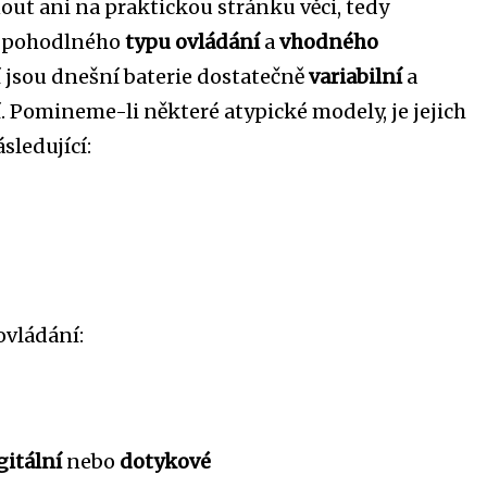
t ani na praktickou stránku věci, tedy
u pohodlného
typu ovládání
a
vhodného
tí jsou dnešní baterie dostatečně
variabilní
a
í. Pomineme-li některé atypické modely, je jejich
sledující:
:
ovládání:
gitální
nebo
dotykové