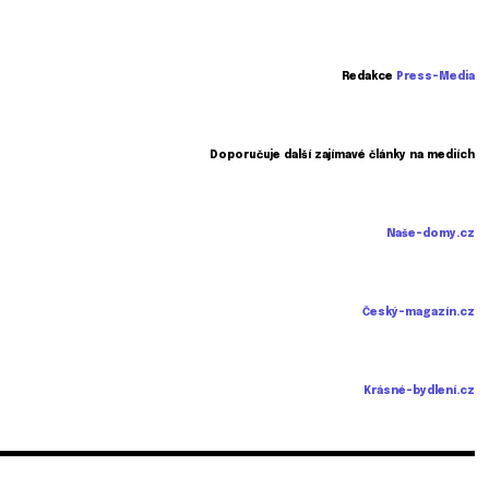
Redakce
Press-Media
Doporučuje další zajímavé články na mediích
Naše-domy.cz
Český-magazín.cz
Krásné-bydlení.cz