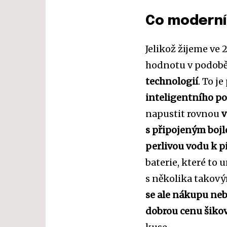
Co moderní 
Jelikož žijeme ve 
hodnotu v podob
technologií
. To j
inteligentního p
napustit rovnou
v
s připojeným boj
perlivou vodu k pi
baterie, které to 
s několika takovým
se ale nákupu neb
dobrou cenu šik