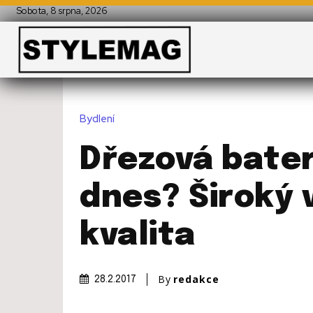
Sobota, 8 srpna, 2026
Bydlení
Dřezová bater
dnes? Široký 
kvalita
By
redakce
28.2.2017