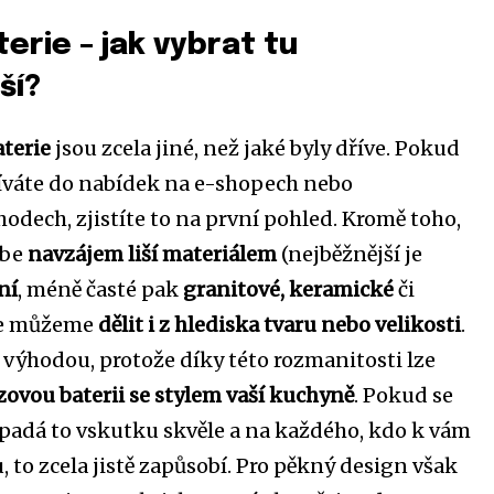
erie – jak vybrat tu
ší?
terie
jsou zcela jiné, než jaké byly dříve. Pokud
íváte do nabídek na e-shopech nebo
dech, zjistíte to na první pohled. Kromě toho,
ebe
navzájem liší materiálem
(nejběžnější je
ní
, méně časté pak
granitové, keramické
či
 je můžeme
dělit i z hlediska tvaru nebo velikosti
.
u výhodou, protože díky této rozmanitosti lze
ezovou baterii se stylem vaší kuchyně
. Pokud se
padá to vskutku skvěle a na každého, kdo k vám
, to zcela jistě zapůsobí. Pro pěkný design však