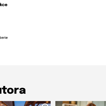
kce
terie
utora