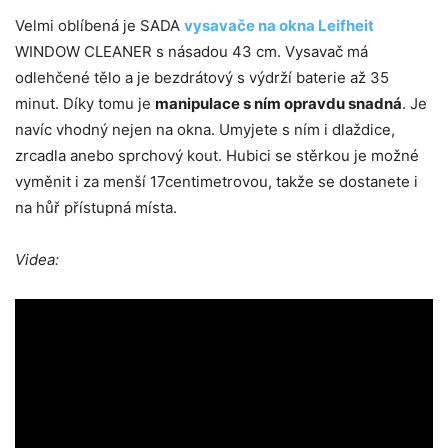
Velmi oblíbená je SADA
vysavače na okna Leifheit
WINDOW CLEANER s násadou 43 cm. Vysavač má
odlehčené tělo a je bezdrátový s výdrží baterie až 35
minut. Díky tomu je
manipulace s ním opravdu snadná
. Je
navíc vhodný nejen na okna. Umyjete s ním i dlaždice,
zrcadla anebo sprchový kout. Hubici se stěrkou je možné
vyměnit i za menší 17centimetrovou, takže se dostanete i
na hůř přístupná místa.
Videa: