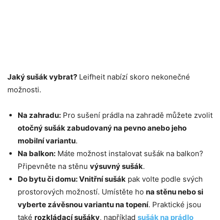
Jaký sušák vybrat?
Leifheit nabízí skoro nekonečné
možnosti.
Na zahradu:
Pro sušení prádla na zahradě můžete zvolit
otočný sušák zabudovaný na pevno anebo jeho
mobilní variantu
.
Na balkon:
Máte možnost instalovat sušák na balkon?
Připevněte na stěnu
výsuvný sušák
.
Do bytu či domu: Vnitřní sušák
pak volte podle svých
prostorových možností. Umístěte ho
na stěnu nebo si
vyberte závěsnou variantu na topení
. Praktické jsou
také
rozkládací sušáky
, například
sušák na prádlo