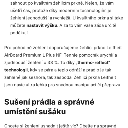
sáhnout po kvalitním žehlicím prkně. Nejen, že vám
ušetří čas, protože díky moderním technologiím je
žehlení jednodušší a rychlejší. U kvalitního prkna si také
můžete
nastavit výšku
. A za to vám vaše záda určitě
poděkují.
Pro pohodlné žehlení doporučujeme žehlicí prkno Leifheit
AirBoard Premium L Plus NF. Tenhle pomocník urychlí a
zjednoduší žehlení o 33 %. To díky
„thermo-reflect“
technologii
, kdy se pára a teplo odráží a prádlo je tak
žehlené jak seshora, tak zespoda. Žehlicí prkna Leifheit
jsou navíc ultra lehká pro snadnou manipulaci či přepravu.
Sušení prádla a správné
umístění sušáku
Chcete si žehlení usnadnit ještě víc? Dbejte na správné