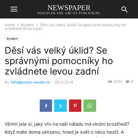
NEWSPAPER
DISCOVER THE ART OF PUBLISHING
Home
Bydlení
Děsí vás velký úklid? Se správnými pomocníky ho
zvládnete levou zadní
Bydlení
Děsí vás velký úklid? Se
správnými pomocníky ho
zvládnete levou zadní
2001
0
By
info@press-media.cz
-
26.12.2018
Všimli jste si, jaký vliv na vaši náladu má okolní prostředí?
Když máte doma uklizeno, hned je svět o něco hezčí. A