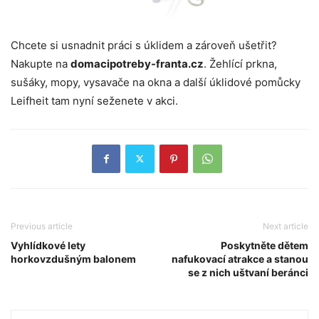
Chcete si usnadnit práci s úklidem a zároveň ušetřit?
Nakupte na
domacipotreby-franta.cz
. Žehlící prkna,
sušáky, mopy, vysavače na okna a další úklidové pomůcky
Leifheit tam nyní seženete v akci.
Previous article
Next article
Vyhlídkové lety
Poskytněte dětem
horkovzdušným balonem
nafukovací atrakce a stanou
se z nich uštvaní beránci