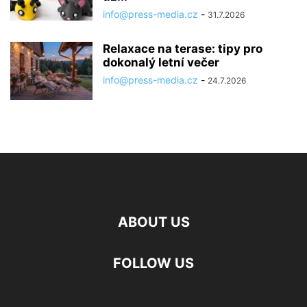
info@press-media.cz
-
31.7.2026
Relaxace na terase: tipy pro
dokonalý letní večer
info@press-media.cz
-
24.7.2026
ABOUT US
FOLLOW US