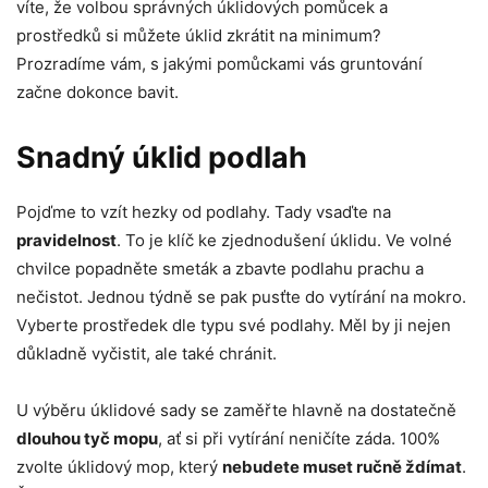
víte, že volbou správných úklidových pomůcek a
prostředků si můžete úklid zkrátit na minimum?
Prozradíme vám, s jakými pomůckami vás gruntování
začne dokonce bavit.
Snadný úklid podlah
Pojďme to vzít hezky od podlahy. Tady vsaďte na
pravidelnost
. To je klíč ke zjednodušení úklidu. Ve volné
chvilce popadněte smeták a zbavte podlahu prachu a
nečistot. Jednou týdně se pak pusťte do vytírání na mokro.
Vyberte prostředek dle typu své podlahy. Měl by ji nejen
důkladně vyčistit, ale také chránit.
U výběru úklidové sady se zaměřte hlavně na dostatečně
dlouhou tyč mopu
, ať si při vytírání neničíte záda. 100%
zvolte úklidový mop, který
nebudete muset ručně ždímat
.