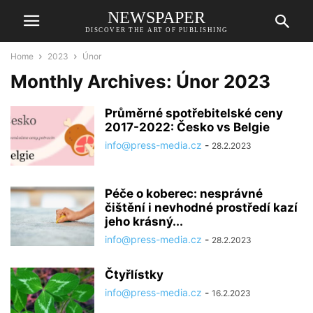
NEWSPAPER
DISCOVER THE ART OF PUBLISHING
Home
2023
Únor
Monthly Archives: Únor 2023
Průměrné spotřebitelské ceny
2017-2022: Česko vs Belgie
info@press-media.cz
-
28.2.2023
Péče o koberec: nesprávné
čištění i nevhodné prostředí kazí
jeho krásný...
info@press-media.cz
-
28.2.2023
Čtyřlístky
info@press-media.cz
-
16.2.2023