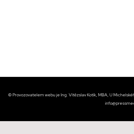
© Provozovatelem webu je Ing. Vítězslav Kotík, MBA, U Michelskéh
info@pressmed