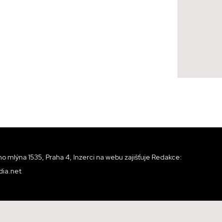
o mlýna 1535, Praha 4, Inzerci na webu zajišťuje Redakce:
ia.net