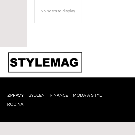
No posts to display
ZPRÁVY
BYDLENÍ
FINANCE
MÓDA A STYL
RODINA