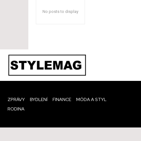
No posts to display
ZPRÁVY
BYDLENÍ
FINANCE
MÓDA A STYL
RODINA