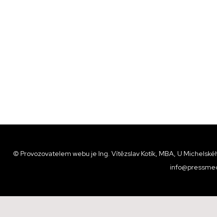
© Provozovatelem webu je Ing. Vítězslav Kotík, MBA, U Michelskéh
info@pressmed