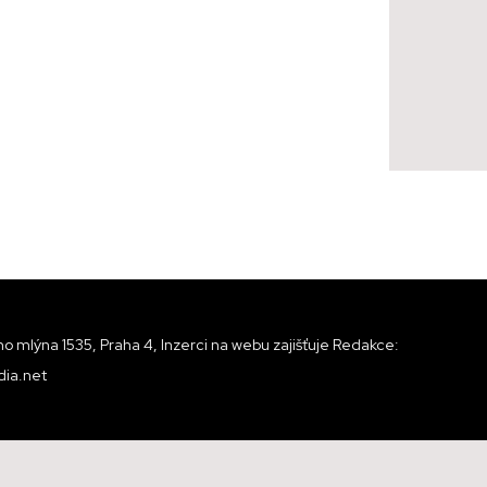
o mlýna 1535, Praha 4, Inzerci na webu zajišťuje Redakce:
ia.net