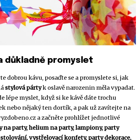
ba důkladně promyslet
řte dobrou kávu, posaďte se a promyslete si, jak
ná
stylová párty
k oslavě narozenin měla vypadat.
 lépe myslet, když si ke kávě dáte trochu
k nebo nějaký ten dortík, a pak už zavítejte na
yzdobeno.cz a začněte prohlížet jednotlivé
 na party, helium na party, lampiony, party
stolování, vystřelovací konfety, party dekorace,