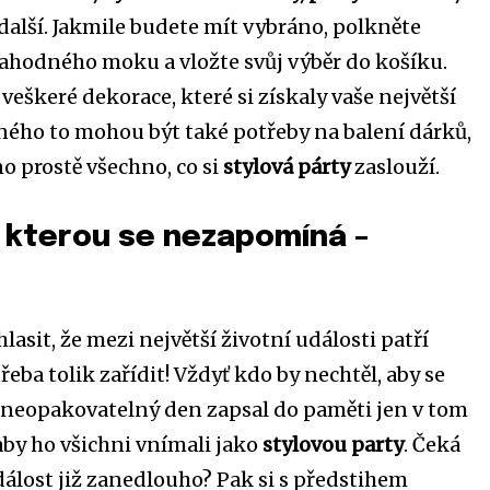
další. Jakmile budete mít vybráno, polkněte
ahodného moku a vložte svůj výběr do košíku.
veškeré dekorace, které si získaly vaše největší
ného to mohou být také potřeby na balení dárků,
no prostě všechno, co si
stylová párty
zaslouží.
a kterou se nezapomíná –
lasit, že mezi největší životní události patří
třeba tolik zařídit! Vždyť kdo by nechtěl, aby se
 neopakovatelný den zapsal do paměti jen v tom
aby ho všichni vnímali jako
stylovou party
. Čeká
dálost již zanedlouho? Pak si s předstihem