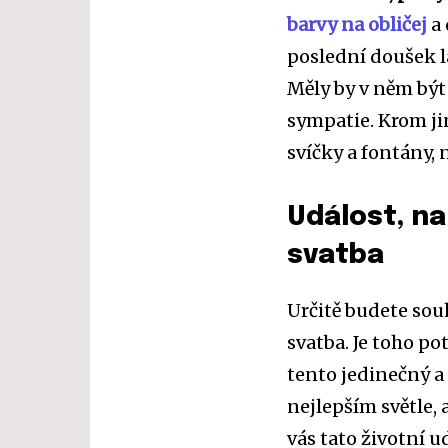
barvy na obličej
a 
poslední doušek l
Měly by v něm být 
sympatie. Krom ji
svíčky a fontány, 
Událost, n
svatba
Určitě budete souh
svatba. Je toho po
tento jedinečný a
nejlepším světle, 
vás tato životní u