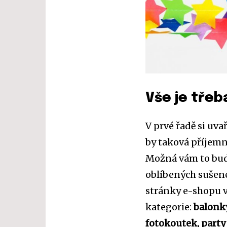
Vše je tře
V prvé řadě si uva
by taková příjem
Možná vám to bude
oblíbených sušene
stránky e-shopu v
kategorie:
balonky
fotokoutek, party 