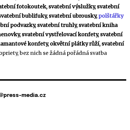
atební fotokoutek, svatební výslužky, svatební
svatební bublifuky, svatební ubrousky,
polštářky
ební podvazky, svatební truhly, svatební kniha
menovky, svatební vystřelovací konfety, svatební
iamantové konfety, okvětní plátky růží, svatební
ropriety, bez nich se žádná pořádná svatba
@press-media.cz