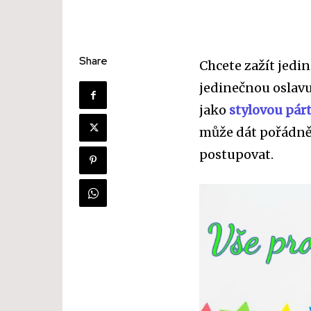
Share
Chcete zažít jedi
jedinečnou oslav
jako
stylovou pár
může dát pořádně 
postupovat.