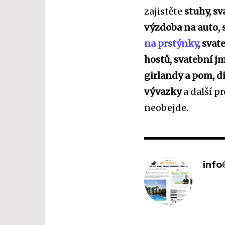
zajistěte
stuhy, sv
výzdoba na auto, 
na prstýnky
, svat
hostů, svatební j
girlandy a pom, d
vývazky
a další p
neobejde.
info