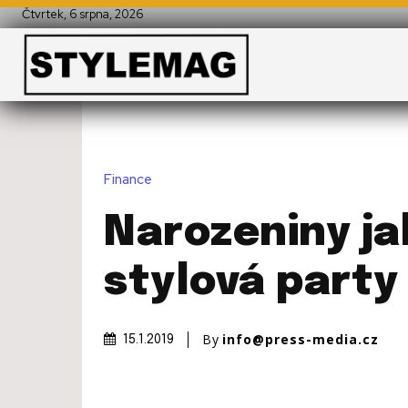
Čtvrtek, 6 srpna, 2026
Finance
Narozeniny ja
stylová party
By
info@press-media.cz
15.1.2019