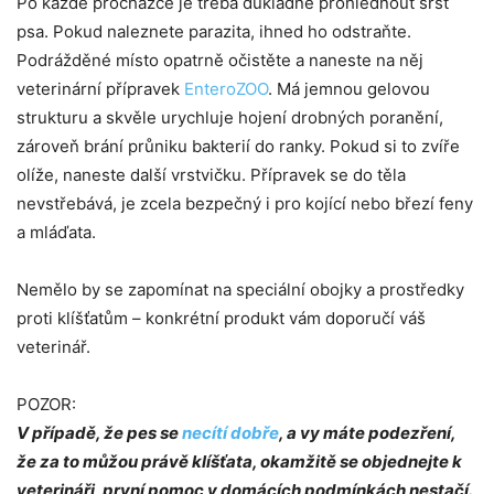
Po každé procházce je třeba důkladně prohlédnout srst
psa. Pokud naleznete parazita, ihned ho odstraňte.
Podrážděné místo opatrně očistěte a naneste na něj
veterinární přípravek
EnteroZOO
. Má jemnou gelovou
strukturu a skvěle urychluje hojení drobných poranění,
zároveň brání průniku bakterií do ranky. Pokud si to zvíře
olíže, naneste další vrstvičku. Přípravek se do těla
nevstřebává, je zcela bezpečný i pro kojící nebo březí feny
a mláďata.
Nemělo by se zapomínat na speciální obojky a prostředky
proti klíšťatům – konkrétní produkt vám doporučí váš
veterinář.
POZOR:
V případě, že pes se
necítí dobře
, a vy máte podezření,
že za to můžou právě klíšťata, okamžitě se objednejte k
veterináři, první pomoc v domácích podmínkách nestačí.