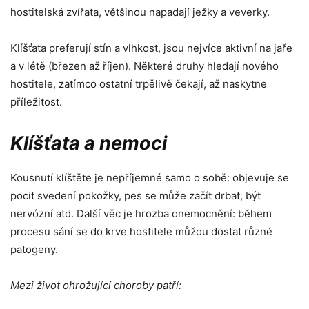
hostitelská zvířata, většinou napadají ježky a veverky.
Klíšťata preferují stín a vlhkost, jsou nejvíce aktivní na jaře
a v létě (březen až říjen). Některé druhy hledají nového
hostitele, zatímco ostatní trpělivě čekají, až naskytne
příležitost.
Klíšťata a nemoci
Kousnutí klíštěte je nepříjemné samo o sobě: objevuje se
pocit svedení pokožky, pes se může začít drbat, být
nervózní atd. Další věc je hrozba onemocnění: během
procesu sání se do krve hostitele můžou dostat různé
patogeny.
Mezi život ohrožující choroby patří: