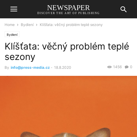
NEWSPAPER
DISCOVER THE ART OF PUBLISHING
Home
Bydlení
Klíšťata: věčný problém teplé sezony
Bydlení
Klíšťata: věčný problém teplé
sezony
1456
0
By
info@press-media.cz
-
18.8.2020