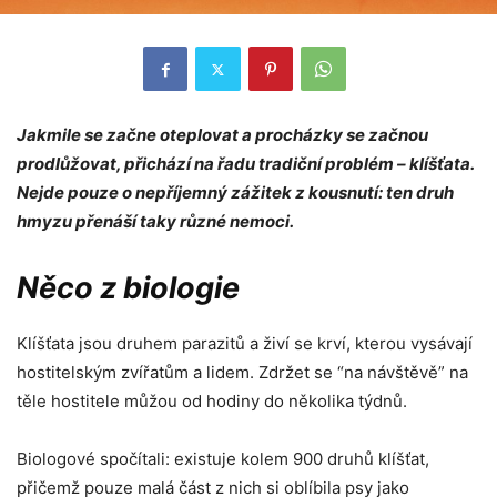
Jakmile se začne oteplovat a procházky se začnou
prodlůžovat, přichází na řadu tradiční problém – klíšťata.
Nejde pouze o nepříjemný zážitek z kousnutí: ten druh
hmyzu přenáší taky různé nemoci.
Něco z biologie
Klíšťata jsou druhem parazitů a živí se krví, kterou vysávají
hostitelským zvířatům a lidem. Zdržet se “na návštěvě” na
těle hostitele můžou od hodiny do několika týdnů.
Biologové spočítali: existuje kolem 900 druhů klíšťat,
přičemž pouze malá část z nich si oblíbila psy jako