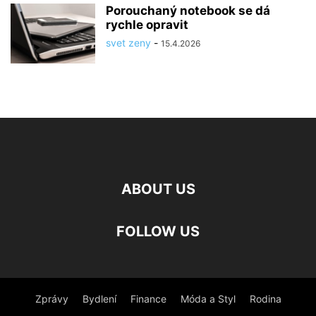
Porouchaný notebook se dá
rychle opravit
svet zeny
-
15.4.2026
ABOUT US
FOLLOW US
Zprávy
Bydlení
Finance
Móda a Styl
Rodina