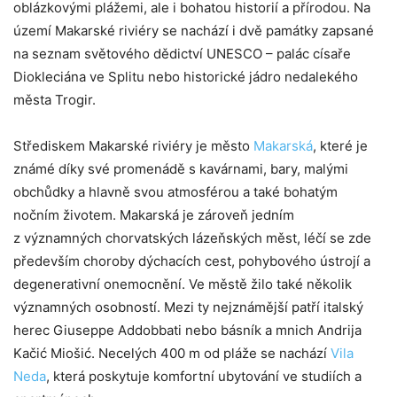
oblázkovými plážemi, ale i bohatou historií a přírodou. Na
území Makarské riviéry se nachází i dvě památky zapsané
na seznam světového dědictví UNESCO – palác císaře
Diokleciána ve Splitu nebo historické jádro nedalekého
města Trogir.
Střediskem Makarské riviéry je město
Makarská
, které je
známé díky své promenádě s kavárnami, bary, malými
obchůdky a hlavně svou atmosférou a také bohatým
nočním životem. Makarská je zároveň jedním
z významných chorvatských lázeňských měst, léčí se zde
především choroby dýchacích cest, pohybového ústrojí a
degenerativní onemocnění. Ve městě žilo také několik
významných osobností. Mezi ty nejznámější patří italský
herec Giuseppe Addobbati nebo básník a mnich Andrija
Kačić Miošić. Necelých 400 m od pláže se nachází
Vila
Neda
, která poskytuje komfortní ubytování ve studiích a