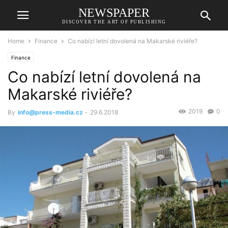
NEWSPAPER
DISCOVER THE ART OF PUBLISHING
Home
Finance
Co nabízí letní dovolená na Makarské riviéře?
Finance
Co nabízí letní dovolená na
Makarské riviéře?
2019
0
By
info@press-media.cz
-
29.6.2018