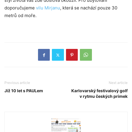
styl života vás zde doslova okouzlí. Pro ubytování
doporučujeme
vilu Mirjanu
, která se nachází pouze 30
metrů od moře.
Previous article
Next article
Již 10 let s PAULem
Karlovarský festivalový golf
v rytmu českých primek