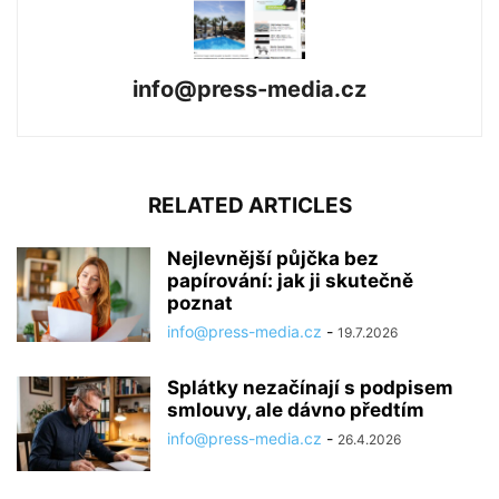
info@press-media.cz
RELATED ARTICLES
Nejlevnější půjčka bez
papírování: jak ji skutečně
poznat
info@press-media.cz
-
19.7.2026
Splátky nezačínají s podpisem
smlouvy, ale dávno předtím
info@press-media.cz
-
26.4.2026