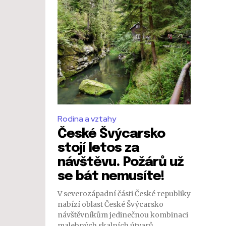
Rodina a vztahy
České Švýcarsko
stojí letos za
návštěvu. Požárů už
se bát nemusíte!
V severozápadní části České republiky
nabízí oblast České Švýcarsko
návštěvníkům jedinečnou kombinaci
malebných skalních útvarů,