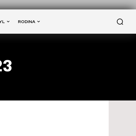
YL
RODINA
23