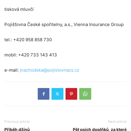
tisková mluvčí
Pojišťovna České spořitelny, a.s., Vienna Insurance Group
tel.: +420 958 858 730
mobil: +420 733 143 413
e-mail:
jnachodska@pojistovnacs.cz
Previous article
Next article
Příběh džínů
Pět psích doplňků, za které