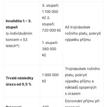
3. stupeň:
1 100 000
Kč 2.
Invalidita 1. – 3.
stupeň:
stupeň
Až trojnásobek
720 000 Kč
(s individuálním
ročního platu, pokrytí
koncem v 53
výpadku příjmu
1. stupeň:
letech*)
360 000
Kč
Trojnásobek ročního
1 000 000
platu, pokrytí
Trvalé následky
Kč
výpadku příjmu a
úrazu od 0,5 %
nákladů spojených
s úrazem
Dorovnání příjmu při