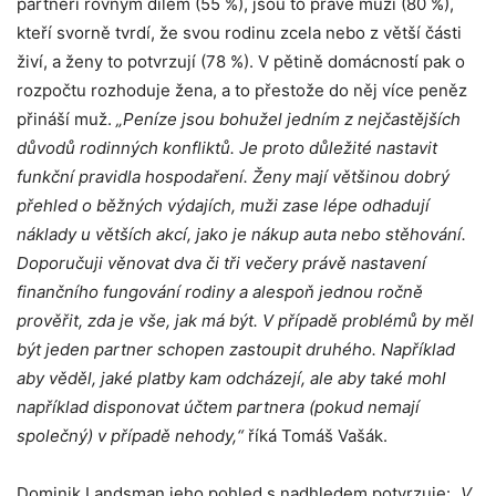
partneři rovným dílem (55 %), jsou to právě muži (80 %),
kteří svorně tvrdí, že svou rodinu zcela nebo z větší části
živí, a ženy to potvrzují (78 %). V pětině domácností pak o
rozpočtu rozhoduje žena, a to přestože do něj více peněz
přináší muž.
„Peníze jsou bohužel jedním z nejčastějších
důvodů rodinných konfliktů. Je proto důležité nastavit
funkční pravidla hospodaření. Ženy mají většinou dobrý
přehled o běžných výdajích, muži zase lépe odhadují
náklady u větších akcí, jako je nákup auta nebo stěhování.
Doporučuji věnovat dva či tři večery právě nastavení
finančního fungování rodiny a alespoň jednou ročně
prověřit, zda je vše, jak má být. V případě problémů by měl
být jeden partner schopen zastoupit druhého. Například
aby věděl, jaké platby kam odcházejí, ale aby také mohl
například disponovat účtem partnera (pokud nemají
společný) v případě nehody,“
říká Tomáš Vašák.
Dominik Landsman jeho pohled s nadhledem potvrzuje:
„V