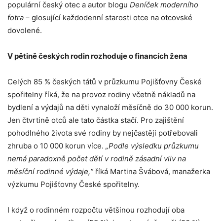
populární český otec a autor blogu
Deníček moderního
fotra
– glosující každodenní starosti otce na otcovské
dovolené.
V pětině českých rodin rozhoduje o financích žena
Celých 85 % českých tátů v průzkumu Pojišťovny České
spořitelny říká, že na provoz rodiny včetně nákladů na
bydlení a výdajů na děti vynaloží měsíčně do 30 000 korun.
Jen čtvrtině otců ale tato částka stačí. Pro zajištění
pohodlného života své rodiny by nejčastěji potřebovali
zhruba o 10 000 korun více.
„Podle výsledku průzkumu
nemá paradoxně počet dětí v rodině zásadní vliv na
měsíční rodinné výdaje,“
říká
Martina Švábová, manažerka
výzkumu Pojišťovny České spořitelny.
I když o rodinném rozpočtu většinou rozhodují oba