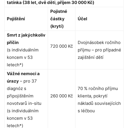
tatínka (38 let, dvě děti, příjem 30 000 Kč)
Pojistné
Pojištění
částky
Účel
(krytí)
Smrt z jakýchkoliv
příčin
Dvojnásobek ročního
720 000 Kč
(s individuálním
příjmu – pro případné
koncem v 53
zajištění dětí
letech
*
)
Vážné nemoci a
úrazy
– pro 37
diagnóz s
70 % ročního příjmu
připojištěním
260 000 Kč
klienta, pokrytí
novotvarů in-situ
nákladů souvisejících
(s individuálním
s léčbou
koncem v 53
letech*)