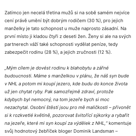
Zatímco jen necelá třetina mužů si na sobě samém nejvíce
cení právě umění být dobrým rodičem (30 %), pro jejich
manželky je tato schopnost u muže naprosto zásadní. Na
první místo ji kladou čtyři z deseti žen. Ženy si ale na svých
partnerech váží také schopnosti vydělat peníze, tedy
zabezpečit rodinu (28 %), a jejich zručnosti (12 %).
„Mým cílem je dovést rodinu k blahobytu a zářné
budoucnosti. Máme s manželkou v plánu, že náš syn bude
v NHL a potom mi koupí jezero, kde budu do konce života
už jen chytat ryby. Pak samozřejmě zdraví, protože
kdybych byl nemocný, na tom jezeře bych si moc
nezachytal. Osobní štěstí jsou pro mě maličkosti – přivonět
si k rozkvetlé květině, pozorovat švitořící sýkorky a rybařit
na jezeře, které mi syn koupí za výdělek z NHL,“
komentuje
svůj hodnotový žebříček bloger Dominik Landsman –