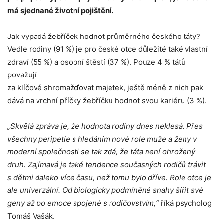
má sjednané životní pojištění.
Jak vypadá žebříček hodnot průměrného českého táty?
Vedle rodiny (91 %) je pro české otce důležité také vlastní
zdraví (55 %) a osobní štěstí (37 %). Pouze 4 % tátů
považují
za klíčové shromažďovat majetek, ještě méně z nich pak
dává na vrchní příčky žebříčku hodnot svou kariéru (3 %).
„Skvělá zpráva je, že hodnota rodiny dnes neklesá. Přes
všechny peripetie s hledáním nové role muže a ženy v
moderní společnosti se tak zdá, že táta není ohrožený
druh. Zajímavá je také tendence současných rodičů trávit
s dětmi daleko více času, než tomu bylo dříve. Role otce je
ale univerzální. Od biologicky podmíněné snahy šířit své
geny až po emoce spojené s rodičovstvím,“
říká psycholog
Tomáš Vašák.