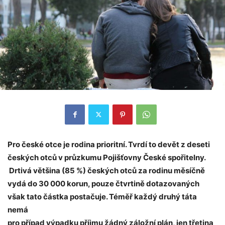
Pro české otce je rodina prioritní. Tvrdí to devět z deseti
českých otců v průzkumu Pojišťovny České spořitelny.
Drtivá většina (85 %) českých otců za rodinu měsíčně
vydá do 30 000 korun, pouze čtvrtině dotazovaných
však tato částka postačuje. Téměř každý druhý táta
nemá
pro případ výpadku příjmu žádný záložní plán, jen třetina