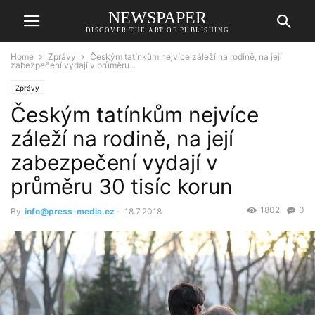
NEWSPAPER
DISCOVER THE ART OF PUBLISHING
Home
Zprávy
Českým tatínkům nejvíce záleží na rodině, na její
zabezpečení vydají v průměru...
Zprávy
Českým tatínkům nejvíce
záleží na rodině, na její
zabezpečení vydají v
průměru 30 tisíc korun
1802
0
By
info@press-media.cz
-
18.7.2018