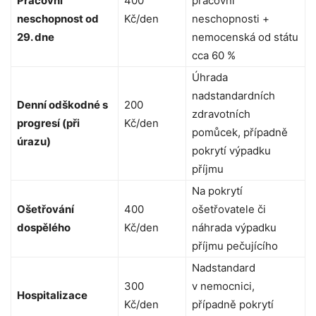
Pracovní
400
pracovní
neschopnost od
Kč/den
neschopnosti +
29. dne
nemocenská od státu
cca 60 %
Úhrada
nadstandardních
Denní odškodné s
200
zdravotních
progresí (při
Kč/den
pomůcek, případně
úrazu)
pokrytí výpadku
příjmu
Na pokrytí
Ošetřování
400
ošetřovatele či
dospělého
Kč/den
náhrada výpadku
příjmu pečujícího
Nadstandard
300
v nemocnici,
Hospitalizace
Kč/den
případně pokrytí